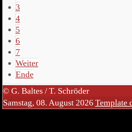
3
4
5
6
7
Weiter
Ende
© G. Baltes / T. Schröder
Samstag, 08. August 2026
Template 