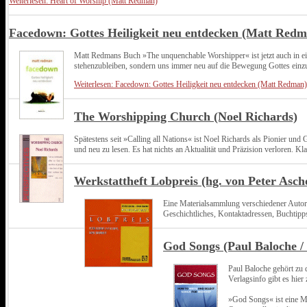
Weiterlesen: Heart of Worship (Matt Redman)
Facedown: Gottes Heiligkeit neu entdecken (Matt Redm
Matt Redmans Buch »The unquenchable Worshipper« ist jetzt auch in einer
stehenzubleiben, sondern uns immer neu auf die Bewegung Gottes einzula
Weiterlesen: Facedown: Gottes Heiligkeit neu entdecken (Matt Redman)
The Worshipping Church (Noel Richards)
Spätestens seit »Calling all Nations« ist Noel Richards als Pionier 
und neu zu lesen. Es hat nichts an Aktualität und Präzision verloren. Kl
Werkstattheft Lobpreis (hg. von Peter Ascho
Eine Materialsammlung verschiedener Autore
Geschichtliches, Kontaktadressen, Buchtipp
God Songs (Paul Baloche 
Paul Baloche gehört zu 
Verlagsinfo gibt es hier 
»God Songs« ist eine M