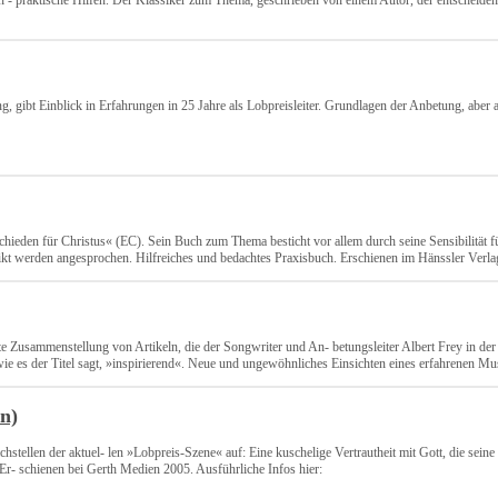
 - praktische Hilfen. Der Klassiker zum Thema, geschrieben von einem Autor, der entscheiden
gibt Einblick in Erfahrungen in 25 Jahre als Lobpreisleiter. Grundlagen der Anbetung, aber a
chieden für Christus« (EC). Sein Buch zum Thema besticht vor allem durch seine Sensibilität
kt werden angesprochen. Hilfreiches und bedachtes Praxisbuch. Erschienen im Hänssler Verla
e Zusammenstellung von Artikeln, die der Songwriter und An- betungsleiter Albert Frey in der Z
wie es der Titel sagt, »inspirierend«. Neue und ungewöhnliches Einsichten eines erfahrenen Mu
n)
stellen der aktuel- len »Lobpreis-Szene« auf: Eine kuschelige Vertrautheit mit Gott, die seine 
 Er- schienen bei Gerth Medien 2005. Ausführliche Infos hier: