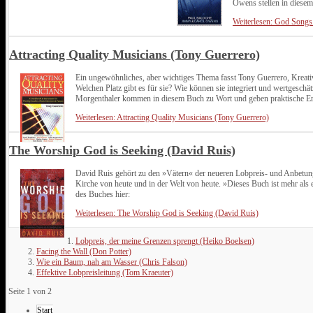
Owens stellen in diesem
Weiterlesen: God Songs
Attracting Quality Musicians (Tony Guerrero)
Ein ungewöhnliches, aber wichtiges Thema fasst Tony Guerrero, Kreat
Welchen Platz gibt es für sie? Wie können sie integriert und wertgesc
Morgenthaler kommen in diesem Buch zu Wort und geben praktische Erf
Weiterlesen: Attracting Quality Musicians (Tony Guerrero)
The Worship God is Seeking (David Ruis)
David Ruis gehört zu den »Vätern« der neueren Lobpreis- und Anbetungs
Kirche von heute und in der Welt von heute. »Dieses Buch ist mehr als 
des Buches hier:
Weiterlesen: The Worship God is Seeking (David Ruis)
Lobpreis, der meine Grenzen sprengt (Heiko Boelsen)
Facing the Wall (Don Potter)
Wie ein Baum, nah am Wasser (Chris Falson)
Effektive Lobpreisleitung (Tom Kraeuter)
Seite 1 von 2
Start