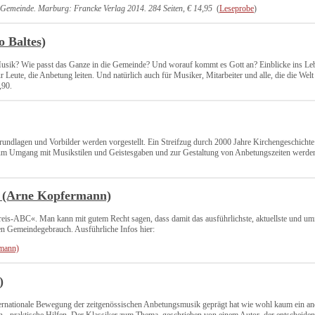
r Gemeinde. Marburg: Francke Verlag 2014. 284 Seiten, € 14,95
(
Leseprobe
)
 Baltes)
 Musik? Wie passt das Ganze in die Gemeinde? Und worauf kommt es Gott an? Einblicke ins Le
r Leute, die Anbetung leiten. Und natürlich auch für Musiker, Mitarbeiter und alle, die die Wel
,90.
ndlagen und Vorbilder werden vorgestellt. Ein Streifzug durch 2000 Jahre Kirchengeschichte 
zum Umgang mit Musikstilen und Geistesgaben und zur Gestaltung von Anbetungszeiten werde
g (Arne Kopfermann)
reis-ABC«. Man kann mit gutem Recht sagen, dass damit das ausführlichste, aktuellste und
den Gemeindegebrauch. Ausführliche Infos hier:
rmann)
)
 internationale Bewegung der zeitgenössischen Anbetungsmusik geprägt hat wie wohl kaum ein a