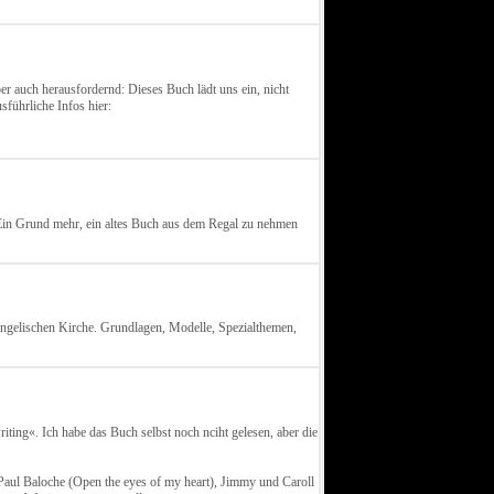
er auch herausfordernd: Dieses Buch lädt uns ein, nicht
sführliche Infos hier:
 Ein Grund mehr, ein altes Buch aus dem Regal zu nehmen
ngelischen Kirche. Grundlagen, Modelle, Spezialthemen,
ting«. Ich habe das Buch selbst noch nciht gelesen, aber die
aul Baloche (Open the eyes of my heart), Jimmy und Caroll