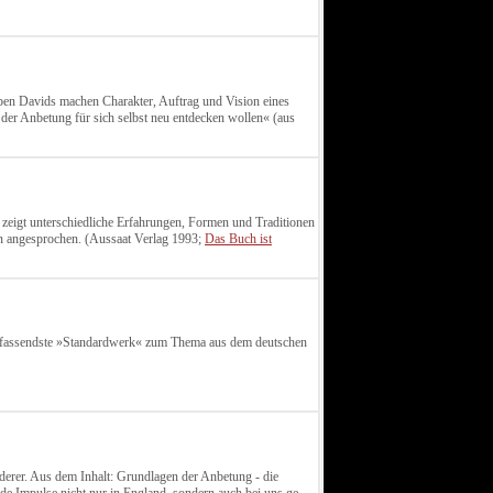
ben Davids machen Charakter, Auftrag und Vision eines
t der Anbetung für sich selbst neu entdecken wollen« (aus
zeigt unterschiedliche Erfahrungen, Formen und Traditionen
n angesprochen. (Aussaat Verlag 1993;
Das Buch ist
 umfassendste »Standardwerk« zum Thema aus dem deutschen
nderer. Aus dem Inhalt: Grundlagen der Anbetung - die