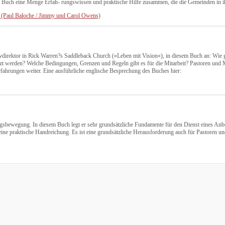
 Buch eine Menge Erfah- rungswissen und praktische Hilfe zusammen, die die Gemeinden in ihre
 (Paul Baloche / Jimmy und Carol Owens)
ivdirektor in Rick Warren?s Saddleback Church (»Leben mit Vision«), in diesem Buch an: Wie
hätzt werden? Welche Bedingungen, Grenzen und Regeln gibt es für die Mitarbeit? Pastoren un
ahrungen weiter. Eine ausführliche englische Besprechung des Buches hier:
bewegung. In diesem Buch legt er sehr grundsätzliche Fundamente für den Dienst eines Anbetu
eine praktische Handreichung. Es ist eine grundsätzliche Herausforderung auch für Pastoren u