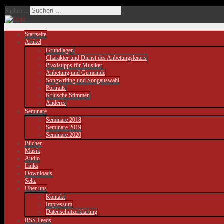
Suchen ...
Startseite
Artikel
Grundlagen
Charakter und Dienst des Anbetungsleiters
Praxistipps für Musiker
Anbetung und Gemeinde
Songwriting und Songauswahl
Portraits
Kritische Stimmen
Anderes
Seminare
Seminare 2018
Seminare 2019
Seminare 2020
Bücher
Musik
Audio
Links
Downloads
Sela.
Über uns
Kontakt
Impressum
Datenschutzerklärung
RSS Feeds