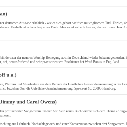
an)
 deutschen Ausgabe erhältlich - wie es sich gehört natürlich mit englischem Titel. Ehrlich, ab
ssen. Deshalb ist es kein bequemes Buch. Aber es ist sicherlich eines, das wir brau- chen. Au
und Gründervater der neueren Worship-Bewegung auch in Deutschland wieder bekannt geworden.
ar, tief, herausfordernd und sehr praxisorientiert. Erschienen bei Word Books in Eng- land.
ff u.a.)
n, Pfarrern und Mitarbeitern aus dem Bereich der Geistlichen Gemeindeerneuerung in der Eva
s. Zu beziehen über die Geistliche Gemeinderneuerung, Speersort 10, 20095 Hamburg.
/ Jimmy und Carol Owens)
den profiliertesten Songwritern unserer Zeit. Sein neues Buch widmet sich dem Thema »Songwri
zu lesen:
ischung aus Lehrbuch, Nachschlagewerk und einer Konversation zwischen drei Songwritern. P