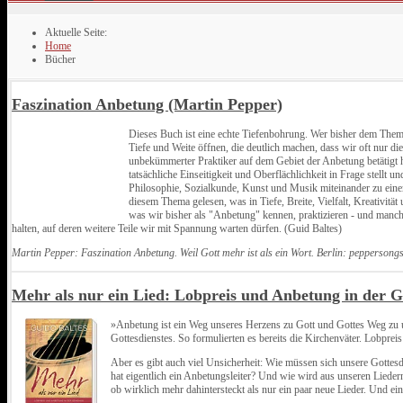
Aktuelle Seite:
Home
Bücher
Faszination Anbetung (Martin Pepper)
Dieses Buch ist eine echte Tiefenbohrung. Wer bisher dem Thema
Tiefe und Weite öffnen, die deutlich machen, dass wir oft nur d
unbekümmerter Praktiker auf dem Gebiet der Anbetung betätigt h
tatsächliche Einseitigkeit und Oberflächlichkeit in Frage stellt
Philosophie, Sozialkunde, Kunst und Musik miteinander zu einem
diesem Thema gelesen, was in Tiefe, Breite, Vielfalt, Kreativit
was wir bisher als "Anbetung" kennen, praktizieren - und manchma
halten, auf deren weitere Teile wir mit Spannung warten dürfen. (Guid Baltes)
Martin Pepper: Faszination Anbetung. Weil Gott mehr ist als ein Wort. Berlin: peppersongs
Mehr als nur ein Lied: Lobpreis und Anbetung in der 
»Anbetung ist ein Weg unseres Herzens zu Gott und Gottes Weg zu un
Gottesdienstes. So formulierten es bereits die Kirchenväter. Lobprei
Aber es gibt auch viel Unsicherheit: Wie müssen sich unsere Gottes
hat eigentlich ein Anbetungsleiter? Und wie wird aus unseren Lieder
ob wirklich mehr dahintersteckt als nur ein paar neue Lieder. Und