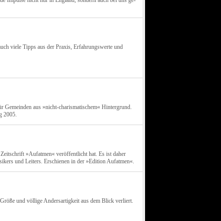
de Impulse nicht nur in England, sondern auch bei uns ge-
uch viele Tipps aus der Praxis, Erfahrungswerte und
 für Gemeinden aus »nicht-charismatischem« Hintergrund.
g 2005.
eitschrift »Aufatmen« veröffentlicht hat. Es ist daher
sikers und Leiters. Erschienen in der »Edition Aufatmen«.
Größe und völlige Andersartigkeit aus dem Blick verliert.