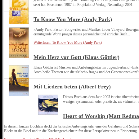
geistliche Herausforderung der Anbetung - Anbetung und Evangelisation
setzt hat. Erschienen 1987 im Projektion J Verlag, Neuauflage 2001.
To Know You More (Andy Park)
»Andy Park, Pastor, Songwriter und Musiker in der Vineyard-Bewegung, 
ermutigende Worte prägen dieses persönliche und ehrliche Buch...
Weiterlesen: To Know You More (Andy Park)
Mein Herz vor Gott (Klaus Göttler)
Klaus Göttler ist Musiker und Anbetungsleiter im Jugendverband »Ents
Auch heiße Themen wie die »Macht- frage« und der Generationenkonfli
Mit Liedern beten (Albert Frey)
Dieses Buch aus dem Jahr 2005 ist eine überarbeitet
weniger systematisch oder praktisch, als vielmehr, 
Heart of Worship (Matt Redma
In diesem kurzen Büchlein deckt der britische Anbetungsleiter eine der Gefahren und Schwach
Blicke in die Bibel und in die Kirchengeschichte rufen diese Perspektive neu in Erinnerung.