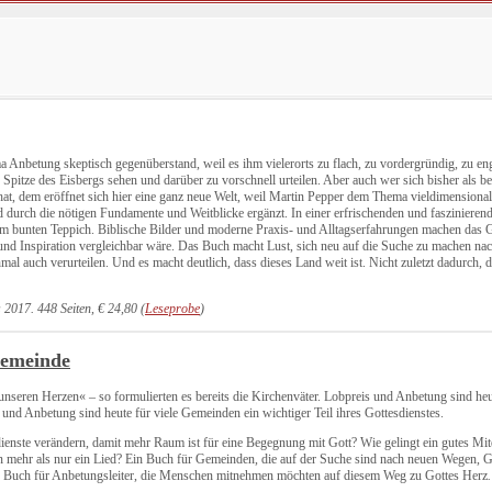
 Anbetung skeptisch gegenüberstand, weil es ihm vielerorts zu flach, zu vordergründig, zu en
ie Spitze des Eisbergs sehen und darüber zu vorschnell urteilen. Aber auch wer sich bisher als
at, dem eröffnet sich hier eine ganz neue Welt, weil Martin Pepper dem Thema vieldimensional
 und durch die nötigen Fundamente und Weitblicke ergänzt. In einer erfrischenden und fasziniere
 bunten Teppich. Biblische Bilder und moderne Praxis- und Alltagserfahrungen machen das Gan
ät und Inspiration vergleichbar wäre. Das Buch macht Lust, sich neu auf die Suche zu machen na
l auch verurteilen. Und es macht deutlich, dass dieses Land weit ist. Nicht zuletzt dadurch, das
 2017. 448 Seiten, € 24,80 (
Leseprobe
)
Gemeinde
seren Herzen« – so formulierten es bereits die Kirchenväter. Lobpreis und Anbetung sind heut
s und Anbetung sind heute für viele Gemeinden ein wichtiger Teil ihres Gottesdienstes.
dienste verändern, damit mehr Raum ist für eine Begegnung mit Gott? Wie gelingt ein gutes M
n mehr als nur ein Lied?
Ein Buch für Gemeinden, die auf der Suche sind nach neuen Wegen, Go
 ein Buch für Anbetungsleiter, die Menschen mitnehmen möchten auf diesem Weg zu Gottes Herz
.