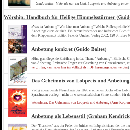
Guido Baltes: Mehr als nur ein Lied. Lobpreis und Anbetung in de
Wörship: Handbuch für Heilige Himmelsstürmer (Guido
»Was ist Anbetung? Wie leitet man Anbetung? Welche Rolle spielt die
Anbetungsleiters deutlich. Ein herausforderndes und hilfreiches Buch fü
dem Klappentext). Edition Friends/Oncken Verlag 2002, 120 S., Euro 6
Anbetung konkret (Guido Baltes)
»Eine grundlegende Einführung in das Thema "Anbetung": Biblische Gru
von Anbetung. Praktische Fragen zur Gestaltung von Gottesdiensten, 
vergriffen, kann aber hier im Volltext als PDF heruntergeladen werden
)
Das Geheimnis von Lobpreis und Anbetun
Völlig überarbeitete Neuauflage des 1996 erschienen Buchs »Das Lobp
Sprachraum vorliegt - nicht im wissenschaftlichen Sinne, sondern für 
Weiterlesen: Das Geheimnis von Lobpreis und Anbetung (Arne Kopfe
Anbetung als Lebensstil (Graham Kendrick
Der "Klassiker" aus der Feder des britischen Lobpreisleiters, der die