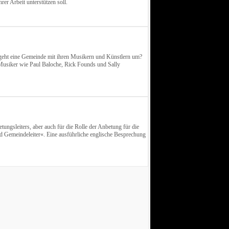
r Arbeit unterstützen soll.
 geht eine Gemeinde mit ihren Musikern und Künstlern um?
d Musiker wie Paul Baloche, Rick Founds und Sally
ngsleiters, aber auch für die Rolle der Anbetung für die
nd Gemeindeleiter«. Eine ausführliche englische Besprechung