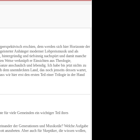
gperspektivisch erschien, dem werden sich hier Horizonte der
 begeisterter Anhänger moderner Lobpreismusik und als
, hintergründig und tiefsinnig nachspürt und damit manche
nden Weise verknüpft er Einsichten aus Theologie,
ze anschaulich und lebendig. Ich habe bis jetzt nichts zu
ch dem unentdeckten Land, das noch jenseits dessen wartet,
s wir hier erst den ersten Teil einer Trilogie in der Hand
e für viele Gemeinden ein wichtiger Teil ihres
iteinander der Generationen und Musikstile? Welche Aufgabe
tt anzubeten. Aber auch für Skeptiker, die wissen wollen,