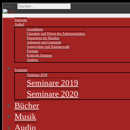
Suchen ...
Startseite
Artikel
Grundlagen
Charakter und Dienst des Anbetungsleiters
Praxistipps für Musiker
Anbetung und Gemeinde
Songwriting und Songauswahl
Portraits
Kritische Stimmen
Anderes
Seminare
Seminare 2018
Seminare 2019
Seminare 2020
Bücher
Musik
Audio