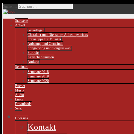
Suchen ...
Startseite
Artikel
Grundlagen
Charakter und Dienst des Anbetungsleiters
Praxistipps für Musiker
Anbetung und Gemeinde
Songwriting und Songauswahl
Portraits
Kritische Stimmen
Anderes
Seminare
Seminare 2018
Seminare 2019
Seminare 2020
Bücher
Musik
Audio
Links
Downloads
Sela.
Über uns
Kontakt