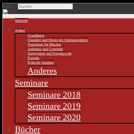
Suchen ...
Startseite
Artikel
Grundlagen
Charakter und Dienst des Anbetungsleiters
Praxistipps für Musiker
Anbetung und Gemeinde
Songwriting und Songauswahl
Portraits
Kritische Stimmen
Anderes
Seminare
Seminare 2018
Seminare 2019
Seminare 2020
Bücher