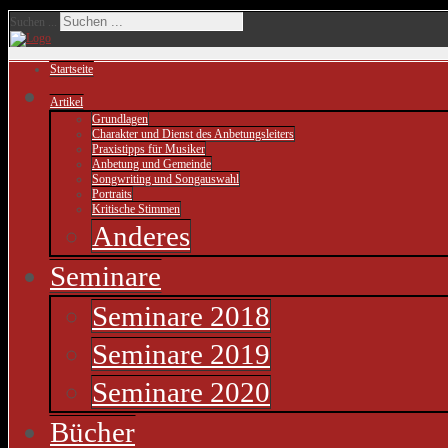
Suchen ...
Startseite
Artikel
Grundlagen
Charakter und Dienst des Anbetungsleiters
Praxistipps für Musiker
Anbetung und Gemeinde
Songwriting und Songauswahl
Portraits
Kritische Stimmen
Anderes
Seminare
Seminare 2018
Seminare 2019
Seminare 2020
Bücher