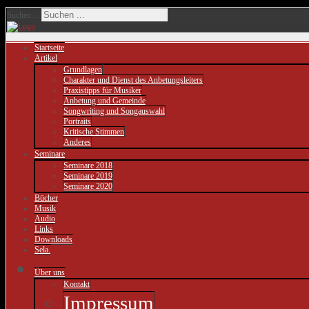
Suchen ...
Startseite
Artikel
Grundlagen
Charakter und Dienst des Anbetungsleiters
Praxistipps für Musiker
Anbetung und Gemeinde
Songwriting und Songauswahl
Portraits
Kritische Stimmen
Anderes
Seminare
Seminare 2018
Seminare 2019
Seminare 2020
Bücher
Musik
Audio
Links
Downloads
Sela.
Über uns
Kontakt
Impressum