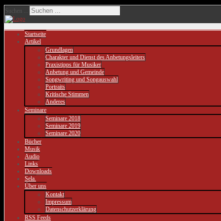
Suchen ...
Startseite
Artikel
Grundlagen
Charakter und Dienst des Anbetungsleiters
Praxistipps für Musiker
Anbetung und Gemeinde
Songwriting und Songauswahl
Portraits
Kritische Stimmen
Anderes
Seminare
Seminare 2018
Seminare 2019
Seminare 2020
Bücher
Musik
Audio
Links
Downloads
Sela.
Über uns
Kontakt
Impressum
Datenschutzerklärung
RSS Feeds