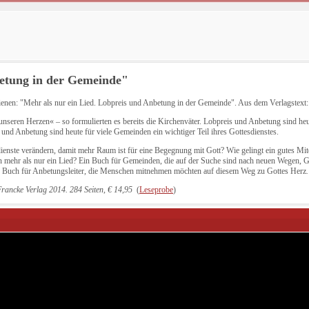
betung in der Gemeinde"
ienen: "Mehr als nur ein Lied. Lobpreis und Anbetung in der Gemeinde". Aus dem Verlagstext:
seren Herzen« – so formulierten es bereits die Kirchenväter. Lobpreis und Anbetung sind heut
s und Anbetung sind heute für viele Gemeinden ein wichtiger Teil ihres Gottesdienstes.
dienste verändern, damit mehr Raum ist für eine Begegnung mit Gott? Wie gelingt ein gutes M
n mehr als nur ein Lied?
Ein Buch für Gemeinden, die auf der Suche sind nach neuen Wegen, Go
 ein Buch für Anbetungsleiter, die Menschen mitnehmen möchten auf diesem Weg zu Gottes Herz
.
rancke Verlag 2014. 284 Seiten, € 14,95
(
Leseprobe
)