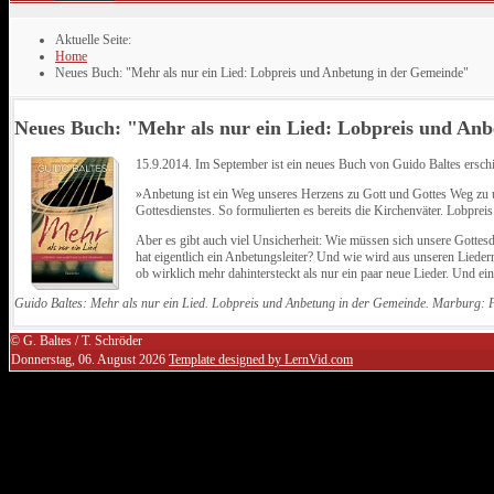
Aktuelle Seite:
Home
Neues Buch: "Mehr als nur ein Lied: Lobpreis und Anbetung in der Gemeinde"
Neues Buch: "Mehr als nur ein Lied: Lobpreis und An
15.9.2014. Im September ist ein neues Buch von Guido Baltes ersch
»Anbetung ist ein Weg unseres Herzens zu Gott und Gottes Weg zu un
Gottesdienstes. So formulierten es bereits die Kirchenväter. Lobprei
Aber es gibt auch viel Unsicherheit: Wie müssen sich unsere Gottes
hat eigentlich ein Anbetungsleiter? Und wie wird aus unseren Lieder
ob wirklich mehr dahintersteckt als nur ein paar neue Lieder. Und
Guido Baltes: Mehr als nur ein Lied. Lobpreis und Anbetung in der Gemeinde. Marburg: F
© G. Baltes / T. Schröder
Donnerstag, 06. August 2026
Template designed by LernVid.com