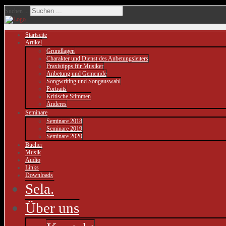
Suchen ...
Startseite
Artikel
Grundlagen
Charakter und Dienst des Anbetungsleiters
Praxistipps für Musiker
Anbetung und Gemeinde
Songwriting und Songauswahl
Portraits
Kritische Stimmen
Anderes
Seminare
Seminare 2018
Seminare 2019
Seminare 2020
Bücher
Musik
Audio
Links
Downloads
Sela.
Über uns