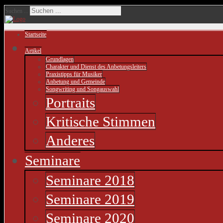
Suchen ...
Startseite
Artikel
Grundlagen
Charakter und Dienst des Anbetungsleiters
Praxistipps für Musiker
Anbetung und Gemeinde
Songwriting und Songauswahl
Portraits
Kritische Stimmen
Anderes
Seminare
Seminare 2018
Seminare 2019
Seminare 2020