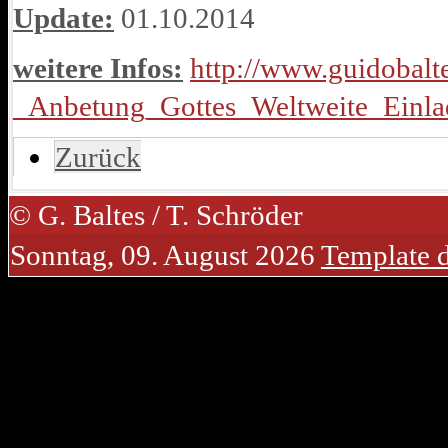
Update:
01.10.2014
weitere Infos:
http://www.guidobal
_Anbetung_Gottes_Weltweite_Einla
Zurück
© G. Baltes / T. Schröder
Sonntag, 09. August 2026
Template 