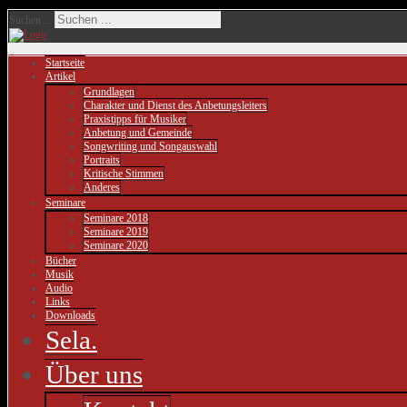
Suchen ...
Startseite
Artikel
Grundlagen
Charakter und Dienst des Anbetungsleiters
Praxistipps für Musiker
Anbetung und Gemeinde
Songwriting und Songauswahl
Portraits
Kritische Stimmen
Anderes
Seminare
Seminare 2018
Seminare 2019
Seminare 2020
Bücher
Musik
Audio
Links
Downloads
Sela.
Über uns