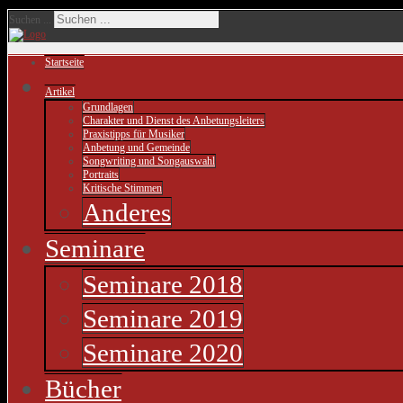
Suchen ...
Startseite
Artikel
Grundlagen
Charakter und Dienst des Anbetungsleiters
Praxistipps für Musiker
Anbetung und Gemeinde
Songwriting und Songauswahl
Portraits
Kritische Stimmen
Anderes
Seminare
Seminare 2018
Seminare 2019
Seminare 2020
Bücher