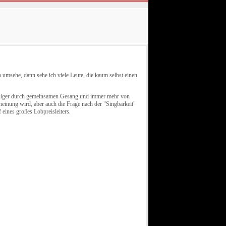
 umsehe, dann sehe ich viele Leute, die kaum selbst einen
eniger durch gemeinsamen Gesang und immer mehr von
einung wird, aber auch die Frage nach der "Singbarkeit"
eines großes Lobpreisleiters.