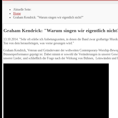
Aktuelle Seite:
Home
Graham Kendrick: "Warum singen wir eigentlich nicht?"
Graham Kendrick: "Warum singen wir eigentlich nicht
13.10.2014. "Sehr oft erlebe ich Anbetungszeiten, in denen die Band zwar großartige Musik z
Ton von dem herausbringen, was vorne gesungen wird."
Graham Kendrick, Veteran und Gründervater der weltweiten Contemporary-Worship-Beweg
Bünnenperformance geprägt ist. Dabei nimmt er sowohl die Veränderungen in unserer Gesell
unserer Lieder, und schließlich die Frage nach der Wirkung von Bühnen, Leinwänden und Ba