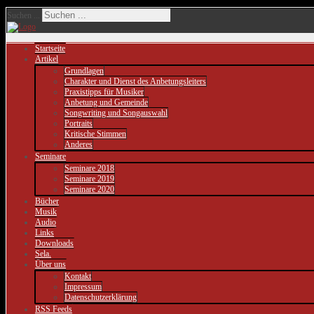
Suchen ...
Startseite
Artikel
Grundlagen
Charakter und Dienst des Anbetungsleiters
Praxistipps für Musiker
Anbetung und Gemeinde
Songwriting und Songauswahl
Portraits
Kritische Stimmen
Anderes
Seminare
Seminare 2018
Seminare 2019
Seminare 2020
Bücher
Musik
Audio
Links
Downloads
Sela.
Über uns
Kontakt
Impressum
Datenschutzerklärung
RSS Feeds